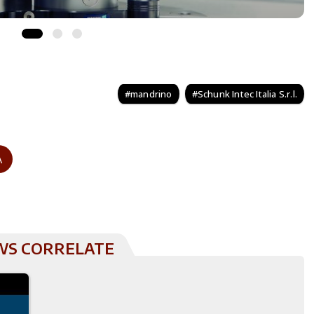
mandrino
Schunk Intec Italia S.r.l.
A
S CORRELATE