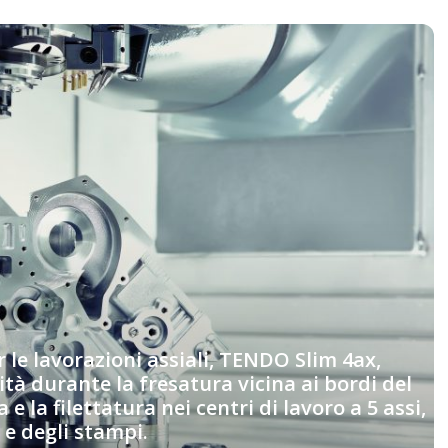
le lavorazioni assiali, TENDO Slim 4ax,
ità durante la fresatura vicina ai bordi del
 e la filettatura nei centri di lavoro a 5 assi,
 e degli stampi.