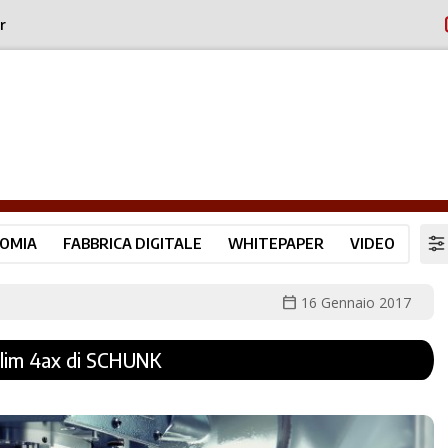
r
OMIA
FABBRICA DIGITALE
WHITEPAPER
VIDEO
calendar_today
16 Gennaio 2017
Slim 4ax di SCHUNK