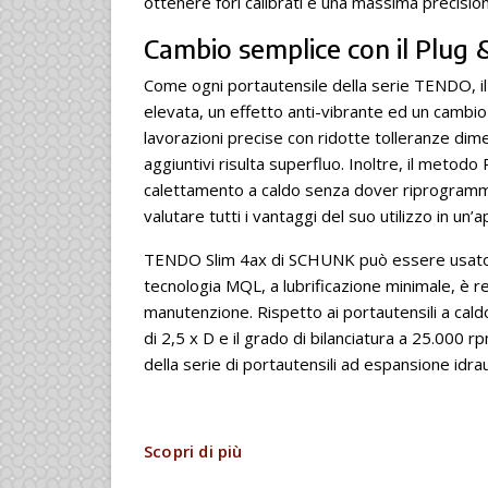
ottenere fori calibrati e una massima precisio
Cambio semplice con il Plug
Come ogni portautensile della serie TENDO, i
elevata, un effetto anti-vibrante ed un cambi
lavorazioni precise con ridotte tolleranze dimen
aggiuntivi risulta superfluo. Inoltre, il metod
calettamento a caldo senza dover riprogramm
valutare tutti i vantaggi del suo utilizzo in un’a
TENDO Slim 4ax di SCHUNK può essere usato, qu
tecnologia MQL, a lubrificazione minimale, è 
manutenzione. Rispetto ai portautensili a cal
di 2,5 x D e il grado di bilanciatura a 25.00
della serie di portautensili ad espansione idr
Scopri di più