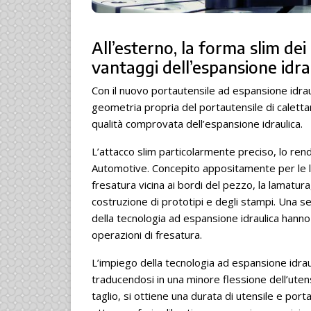
All’esterno
, la forma slim dei
vantaggi dell’espansione idra
Con il nuovo portautensile ad espansione idr
geometria propria del portautensile di calett
qualità comprovata dell’espansione idraulica.
L’attacco slim particolarmente preciso, lo ren
Automotive. Concepito appositamente per le lav
fresatura vicina ai bordi del pezzo, la lamatura, 
costruzione di prototipi e degli stampi. Una se
della tecnologia ad espansione idraulica hann
operazioni di fresatura.
L’impiego della tecnologia ad espansione idraul
traducendosi in una minore flessione dell’utensi
taglio, si ottiene una durata di utensile e port