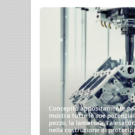
te studiato
ie ad un
Concepito appositamente per 
e
mostra tutte le sue potenzial
nto a caldo,
pezzo, la lamatura, l’alesatura
china.
nella costruzione di prototipi