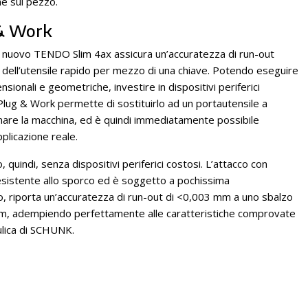
ne sul pezzo.
 & Work
l nuovo TENDO Slim 4ax assicura un’accuratezza di run-out
o dell’utensile rapido per mezzo di una chiave. Potendo eseguire
sionali e geometriche, investire in dispositivi periferici
o Plug & Work permette di sostituirlo ad un portautensile a
are la macchina, ed è quindi immediatamente possibile
pplicazione reale.
indi, senza dispositivi periferici costosi. L’attacco con
resistente allo sporco ed è soggetto a pochissima
do, riporta un’accuratezza di run-out di <0,003 mm a uno sbalzo
0 rpm, adempiendo perfettamente alle caratteristiche comprovate
aulica di SCHUNK.