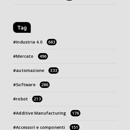
Tag
Industria 4.0
683
Mercato
496
automazione
333
Software
286
robot
213
Additive Manufacturing
176
Accessori e componenti
151