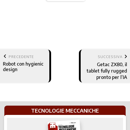
keyboard_arrow_left
keyboard_arrow_right
PRECEDENTE
SUCCESSIVA
Robot con hygienic
Getac ZX80, il
design
tablet fully rugged
pronto per l’IA
TECNOLOGIE MECCANICHE