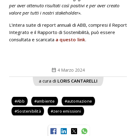
per aver ottenuto risultati così positivi e per aver creato
valore per tutti i nostri stakeholder».
L’intera suite di report annuali di ABB, compresi il Report
Integrato e il Rapporto di Sostenibilità, può essere
consultata e scaricata
a questo link
.
calendar_month
4 Marzo 2024
a cura di
LORIS CANTARELLI
Abb
ambiente
automazione
Sostenibilità
zero emissioni