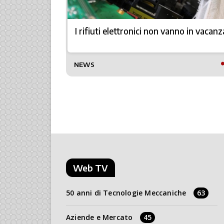
zioni più
I rifiuti elettronici non vanno in vacanz
TTO
NEWS
Web TV
50 anni di Tecnologie Meccaniche
63
Aziende e Mercato
45