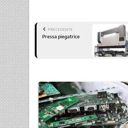
keyboard_arrow_left
PRECEDENTE
Pressa piegatrice