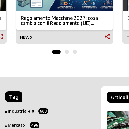
a
Regolamento Macchine 2027: cosa
cambia con il Regolamento (UE)
2023/1230
NEWS
Tag
Articoli
Industria 4.0
683
Mercato
496