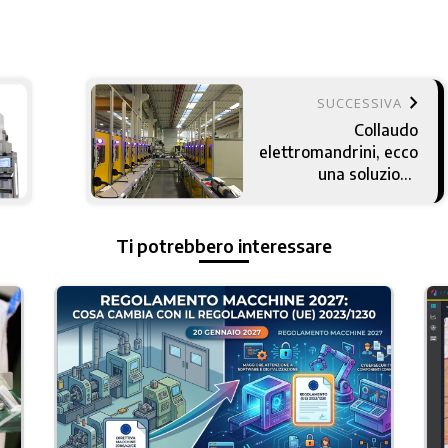
keyboard_arrow_right
SUCCESSIVA
Collaudo
elettromandrini, ecco
una soluzione
automatica
Ti potrebbero interessare