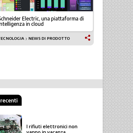
Schneider Electric, una piattaforma di
Sicurezza e
intelligenza in cloud
il nuovo 
TECNOLOGIA
NEWS DI PRODOTTO
NEWS
❯
 recenti
I rifiuti elettronici non
vanno in vacanza