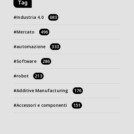
Tag
Industria 4.0
683
Mercato
496
automazione
333
Software
286
robot
213
Additive Manufacturing
176
Accessori e componenti
151