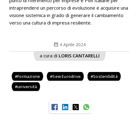
punto di riferimento per imprese e PMI italiane per
intraprendere un percorso di evoluzione e acquisire una
visione sistemica in grado di generare il cambiamento
verso una cultura di impresa resiliente.
calendar_month
4 Aprile 2024
a cura di
LORIS CANTARELLI
Formazione
Sew Eurodrive
Sostenibilità
università