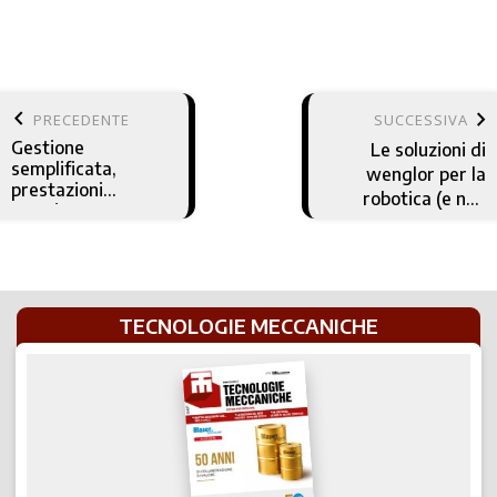
keyboard_arrow_left
keyboard_arrow_right
PRECEDENTE
SUCCESSIVA
Gestione
Le soluzioni di
semplificata,
wenglor per la
prestazioni
robotica (e non
massime:
solo)
Hoffmann Group
rivoluziona la
riaffilatura degli
utensili
TECNOLOGIE MECCANICHE