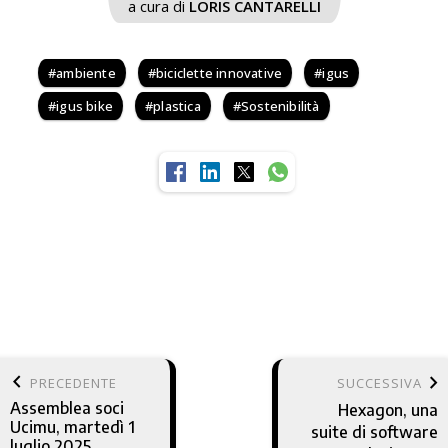
a cura di
LORIS CANTARELLI
ambiente
biciclette innovative
igus
igus bike
plastica
Sostenibilità
keyboard_arrow_left
keyboard_arrow_right
PRECEDENTE
SUCCESSIVA
Assemblea soci
Hexagon, una
Ucimu, martedì 1
suite di software
luglio 2025