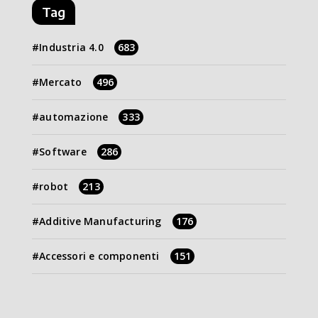
Tag
Industria 4.0
683
Mercato
496
automazione
333
Software
286
robot
213
Additive Manufacturing
176
Accessori e componenti
151