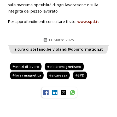
sulla massima ripetibilità di ogni lavorazione e sulla
integrità del pezzo lavorato.
Per approfondimenti consultare il sito:
www.spd.it
calendar_month
11 Marzo 2025
a cura di
stefano.belviolandi@dbinformation.it
centri di lavoro
elettromagnetismo
forza magnetica
sicurezza
SPD