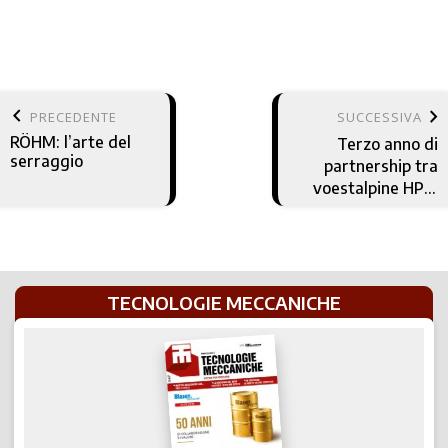
keyboard_arrow_left
keyboard_arrow_right
PRECEDENTE
SUCCESSIVA
RÖHM: l’arte del
Terzo anno di
serraggio
partnership tra
voestalpine HPM
Italia e PoliMill
TECNOLOGIE MECCANICHE