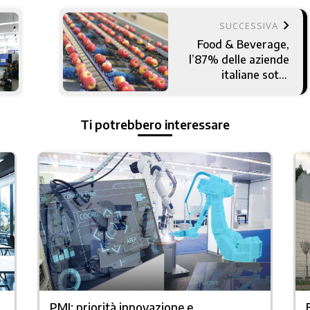
keyboard_arrow_right
SUCCESSIVA
Food & Beverage,
l’87% delle aziende
italiane sotto
pressione per i
budget operativi
Ti potrebbero interessare
PMI: priorità innovazione e