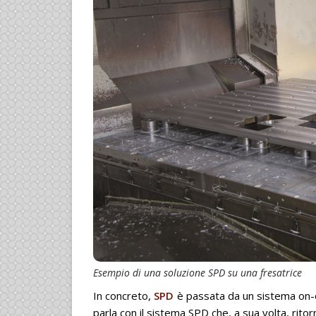
Esempio di una soluzione SPD su una fresatrice
In concreto,
SPD
è passata da un sistema on-o
parla con il sistema SPD che, a sua volta, ritor