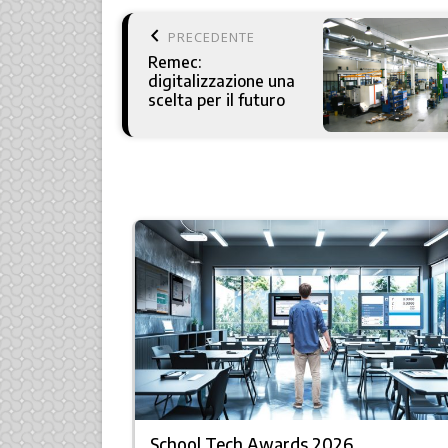
keyboard_arrow_left
PRECEDENTE
Remec:
digitalizzazione una
scelta per il futuro
School Tech Awards 2026