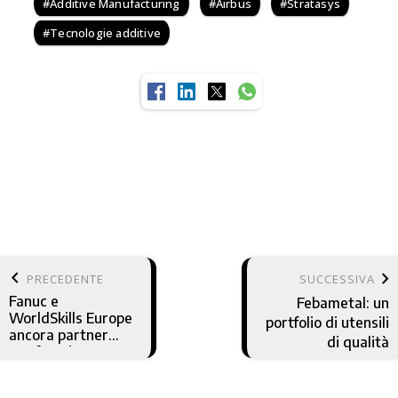
Additive Manufacturing
Airbus
Stratasys
Tecnologie additive
keyboard_arrow_left
keyboard_arrow_right
PRECEDENTE
SUCCESSIVA
Fanuc e
Febametal: un
WorldSkills Europe
portfolio di utensili
ancora partner
di qualità
per futuri
programmatori di
robot