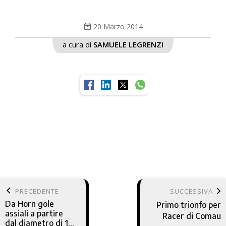
calendar_month
20 Marzo 2014
a cura di
SAMUELE LEGRENZI
keyboard_arrow_left
keyboard_arrow_right
PRECEDENTE
SUCCESSIVA
Da Horn gole
Primo trionfo per
assiali a partire
Racer di Comau
dal diametro di 15