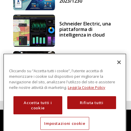
2023/1230
Schneider Electric, una
piattaforma di
intelligenza in cloud
Sicurezza e conformità, 5
consigli verso il nuovo
Regolamento macchine
Cliccando su “Accetta tutti i cookie”, l'utente accetta di
memorizzare i cookie sul dispositivo per migliorare la
navigazione del sito, analizzare l'utilizzo del sito e assistere
nelle nostre attività di marketing.
Leggi la Cookie Policy
Accetta tutti i
Rifiuta tutti
cookie
Impostazioni cookie