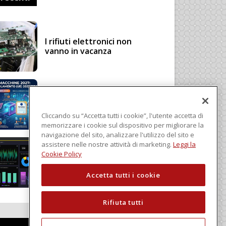
I rifiuti elettronici non
vanno in vacanza
Regolamento Macchine
2027: cosa cambia con il
Regolamento (UE)
Cliccando su “Accetta tutti i cookie”, l'utente accetta di
2023/1230
memorizzare i cookie sul dispositivo per migliorare la
navigazione del sito, analizzare l'utilizzo del sito e
assistere nelle nostre attività di marketing.
Leggi la
Schneider Electric, una
Cookie Policy
piattaforma di intelligenza
in cloud
Accetta tutti i cookie
Rifiuta tutti