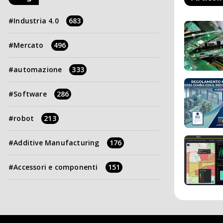
Industria 4.0
683
Mercato
496
automazione
333
Software
286
robot
213
Additive Manufacturing
176
Accessori e componenti
151