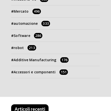
Mercato
496
automazione
333
Software
286
robot
213
Additive Manufacturing
176
Accessori e componenti
151
Articoli recenti