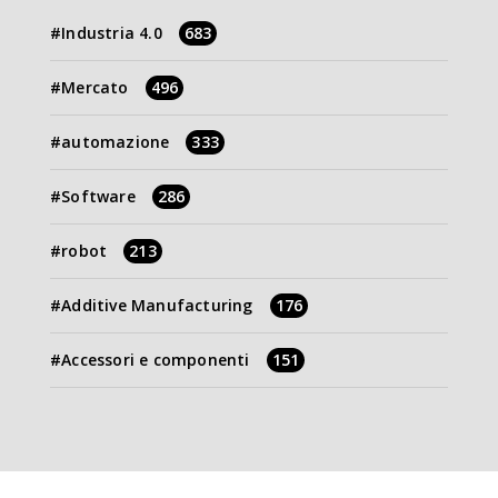
Industria 4.0
683
Mercato
496
automazione
333
Software
286
robot
213
Additive Manufacturing
176
Accessori e componenti
151