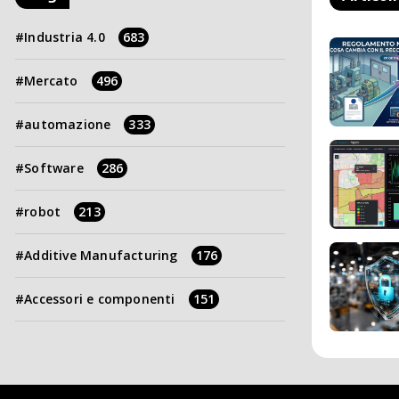
Industria 4.0
683
Mercato
496
automazione
333
Software
286
robot
213
Additive Manufacturing
176
Accessori e componenti
151