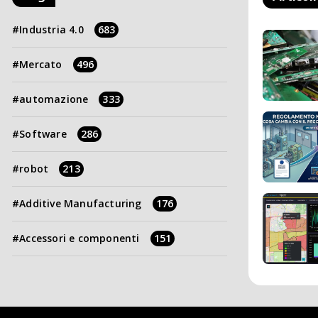
Industria 4.0
683
Mercato
496
automazione
333
Software
286
robot
213
Additive Manufacturing
176
Accessori e componenti
151