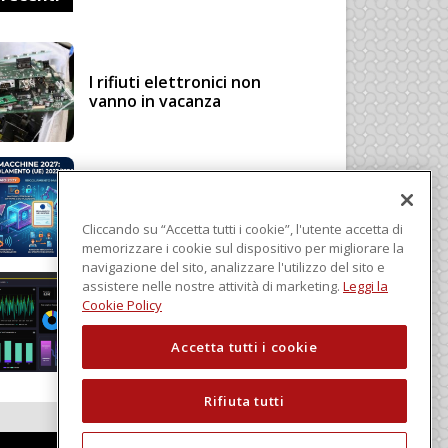
I rifiuti elettronici non
vanno in vacanza
Regolamento Macchine
2027: cosa cambia con il
Regolamento (UE)
Cliccando su “Accetta tutti i cookie”, l'utente accetta di
2023/1230
memorizzare i cookie sul dispositivo per migliorare la
navigazione del sito, analizzare l'utilizzo del sito e
assistere nelle nostre attività di marketing.
Leggi la
Schneider Electric, una
Cookie Policy
piattaforma di intelligenza
in cloud
Accetta tutti i cookie
Rifiuta tutti