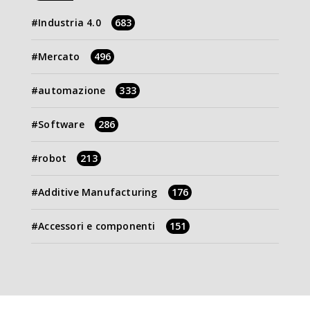
Industria 4.0
683
Mercato
496
automazione
333
Software
286
robot
213
Additive Manufacturing
176
Accessori e componenti
151