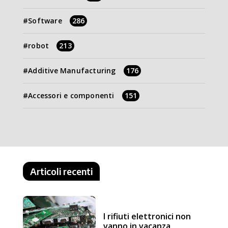
Software
286
robot
213
Additive Manufacturing
176
Accessori e componenti
151
Articoli recenti
I rifiuti elettronici non
vanno in vacanza