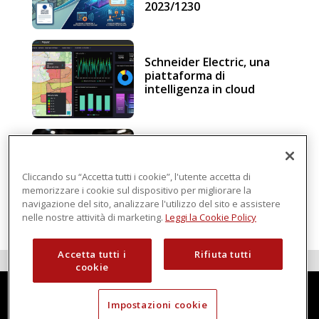
2023/1230
Schneider Electric, una
piattaforma di
intelligenza in cloud
Sicurezza e conformità, 5
consigli verso il nuovo
Regolamento macchine
Cliccando su “Accetta tutti i cookie”, l'utente accetta di
memorizzare i cookie sul dispositivo per migliorare la
navigazione del sito, analizzare l'utilizzo del sito e assistere
nelle nostre attività di marketing.
Leggi la Cookie Policy
Accetta tutti i
Rifiuta tutti
cookie
Impostazioni cookie