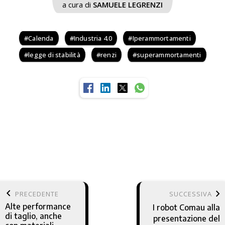
a cura di
SAMUELE LEGRENZI
Calenda
Industria 4.0
Iperammortamenti
legge di stabilità
renzi
superammortamenti
keyboard_arrow_left
keyboard_arrow_right
PRECEDENTE
SUCCESSIVA
Alte performance
I robot Comau alla
di taglio, anche
presentazione del