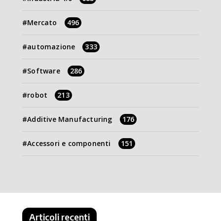
Mercato
496
automazione
333
Software
286
robot
213
Additive Manufacturing
176
Accessori e componenti
151
Articoli recenti