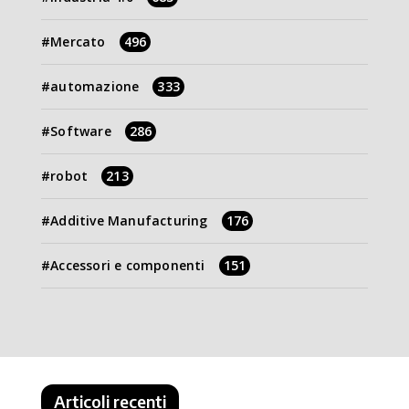
Mercato
496
automazione
333
Software
286
robot
213
Additive Manufacturing
176
Accessori e componenti
151
Articoli recenti