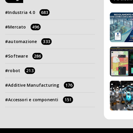
Industria 4.0
683
Mercato
496
automazione
333
Software
286
robot
213
Additive Manufacturing
176
Accessori e componenti
151