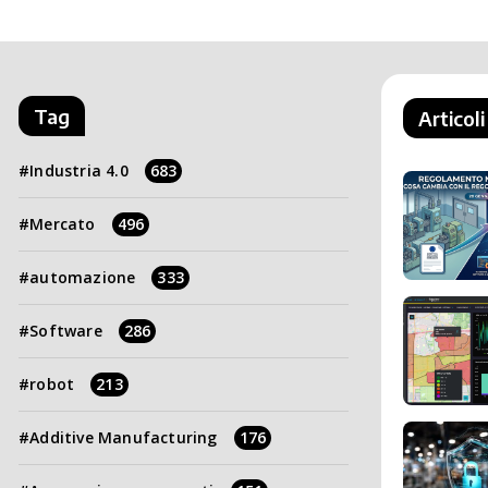
Tag
Articoli
Industria 4.0
683
Mercato
496
automazione
333
Software
286
robot
213
Additive Manufacturing
176