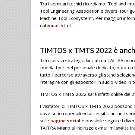
Tra i seminari tecnici ricordiamo “Tool and In
Tool Engineering Association e diversi tour gu
Machine Tool Ecosystem”. Per maggiori infor
calendar.html
TIMTOS x TMTS 2022 è anch
Tra i servizi strategici lanciati da TAITRA ricor
i media tour: del personale dedicato, dotato di 
tutto il percorso attraverso gli stand seleziona
interagire con gli espositori in audio-video i
TIMTOS x TMTS 2022 sarà infatti online dal 2
I visitatori di TIMTOS x TMTS 2022 possono reg
dove sono reperibili ed accessibili anche i ser
sulle
pagine social
è possibile seguire i dive
TAITRA Milano all’indirizzo e-mail:
milan@taitr