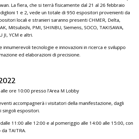
aiwan. La fiera, che si terrà fisicamente dal 21 al 26 febbraio
diglioni 1 e 2, vede un totale di 950 espositori provenienti da
spositori locali e stranieri saranno presenti CHMER, Delta,
AK, Mitsubishi, PMI, SHINBU, Siemens, SOCO, TAKISAWA,
I, YCM e altri.
numerevoli tecnologie e innovazioni in ricerca e sviluppo
omazione ed elaborazioni di precisione.
 2022
o alle ore 10:00 presso l’Area M Lobby
i eventi accompagnerà i visitatori della manifestazione, dagli
i singoli espositori.
lle 11:00 alle 12:00 e al pomeriggio alle 14:00 alle 15:00, con
o da TAITRA.