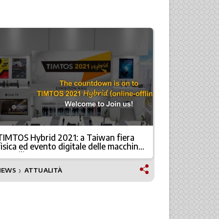
TIMTOS Hybrid 2021: a Taiwan fiera
TIMTOS is 
fisica ed evento digitale delle macchine
Internazion
utensili
di Taipei
NEWS
ATTUALITÀ
NEWS TECN
❯