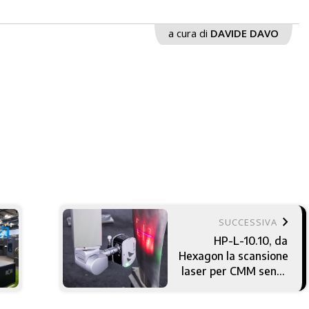
a cura di
DAVIDE DAVO
keyboard_arrow_right
SUCCESSIVA
HP-L-10.10, da
Hexagon la scansione
laser per CMM senza
compromessi