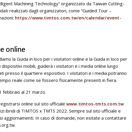
telligent Machining Technology” organizzato da Taiwan Cutting-
idati realizzati dagli organizzatori, come “Guided Tour –
mazioni:
https://www.timtos.com.tw/en/calendar/event-
e online
diamo la Guida in loco per i visitatori online e la Guida in loco per
dispositivi mobili, guiderà i visitatori e i media online lungo
ti presso il quartiere espositivo. I visitatori e i media potranno
n tempo reale come se fossero fisicamente presenti in fiera.
1 febbraio al 21 marzo.
istrarsi online sul sito ufficiale
www.timtos-tmts.com.tw
vizi ibridi di TIMTOS x TMTS 2022. Sempre sul sito ufficiale e
rsi aggiornamenti. In caso di domande, non esitate a contattare
a.org.tw
.