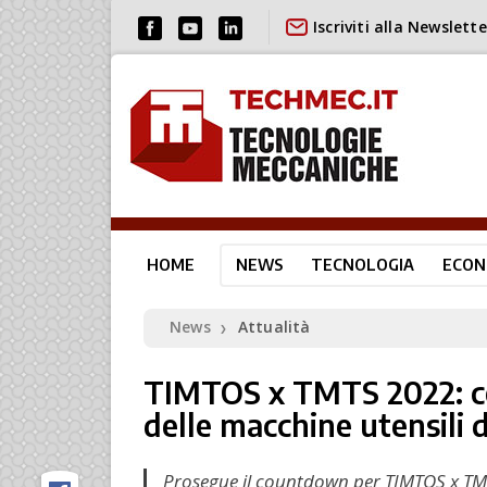
Iscriviti alla Newslette
HOME
NEWS
TECNOLOGIA
ECON
News
Attualità
❯
TIMTOS x TMTS 2022: c
delle macchine utensili 
Prosegue il countdown per TIMTOS x TMT