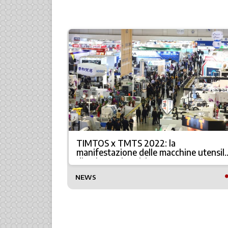
zioni più
TIMTOS x TMTS 2022: la
manifestazione delle macchine utensili
di Taiwan si avvicina
TTO
NEWS