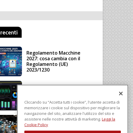
 recenti
Regolamento Macchine
2027: cosa cambia con il
Regolamento (UE)
2023/1230
Schneider Electric, una
piattaforma di intelligenza
in cloud
Cliccando su “Accetta tutti i cookie”, l'utente accetta di
memorizzare i cookie sul dispositivo per migliorare la
navigazione del sito, analizzare l'utilizzo del sito e
assistere nelle nostre attività di marketing.
Leggi la
Sicurezza e conformità, 5
Cookie Policy
consigli verso il nuovo