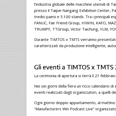
l’industria globale delle macchine utensili di T
presso il Taipei Nangang Exhibition Center, Pa
tredici paesi e 5.100 stands. Tra i principali e
FANUC, Fair Friend Group, HIWIN, KAFO, MAZ
TRUMPF, TTGroup, Victor Taichung, YLM, YOU J
Durante TIMTOS x TMTS verranno presentate in
caratterizzati da produzione intelligente, aut
Gli eventi a TIMTOS x TMTS
La cerimonia di apertura si terrà il 21 febbrai
Nei sei giorni della fiera un ricco calendario d
eventi realizzati dagli organizzatori, a quelli de
Ogni giorno doppio appuntamento, al mattino da
“Manufacturers Win Podcast Live” organizzat