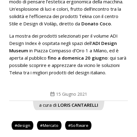
modo di pensare l’estetica ergonomica della macchina.
Un’esplosione di luci e colori, frutto dell’incontro tra la
solidità e l’efficienza dei prodotti Tekna con il centro
Stile e Design di Voilàp, diretto da
Donato Coco
.
La mostra dei prodotti selezionati per il volume ADI
Design Index è ospitata negli spazi dell’
ADI Design
Museum
in Piazza Compasso d’Oro 1 a Milano, ed è
aperta al pubblico
fino a domenica 20 giugno
: qui sarà
possibile scoprire e apprezzare da vicino le soluzioni
Tekna tra i migliori prodotti del design italiano.
calendar_month
15 Giugno 2021
a cura di
LORIS CANTARELLI
design
Mercato
Software