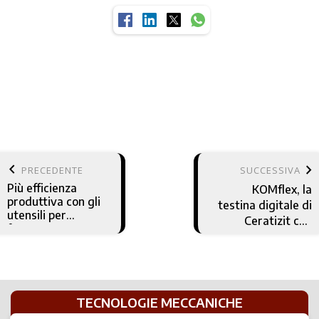
keyboard_arrow_left
keyboard_arrow_right
PRECEDENTE
SUCCESSIVA
Più efficienza
KOMflex, la
produttiva con gli
testina digitale di
utensili per
Ceratizit che
fresatura BFT
sfrutta
Burzoni ed Esprit
l'interfaccia del
for Profit
tastatore
TECNOLOGIE MECCANICHE