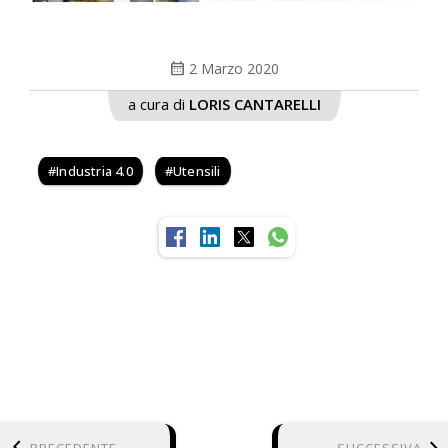
calendar_month
2 Marzo 2020
a cura di
LORIS CANTARELLI
Industria 4.0
Utensili
keyboard_arrow_left
keyboard_arrow_right
PRECEDENTE
SUCCESSIVA