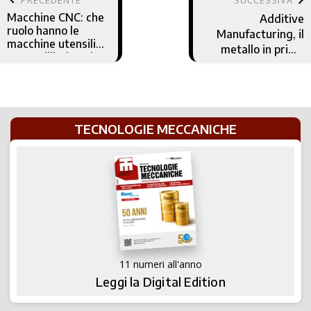
Macchine CNC: che
Additive
ruolo hanno le
Manufacturing, il
macchine utensili
metallo in prima
CNC nell’industria
fila
4.0
TECNOLOGIE MECCANICHE
11 numeri all'anno
Leggi la Digital Edition