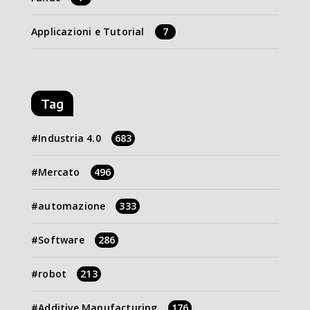
Applicazioni e Tutorial
7
Tag
Industria 4.0
683
Mercato
496
automazione
333
Software
286
robot
213
Additive Manufacturing
176