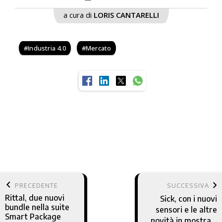
a cura di
LORIS CANTARELLI
Industria 4.0
Mercato
keyboard_arrow_left
keyboard_arrow_right
PRECEDENTE
SUCCESSIVA
Rittal, due nuovi
Sick, con i nuovi
bundle nella suite
sensori e le altre
Smart Package
novità in mostra il