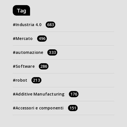
Tag
Industria 4.0
683
Mercato
496
automazione
333
Software
286
robot
213
Additive Manufacturing
176
Accessori e componenti
151