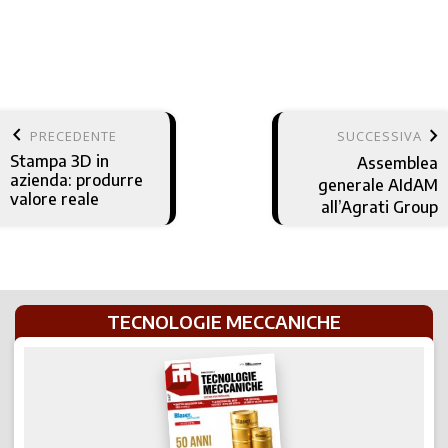
keyboard_arrow_left
keyboard_arrow_right
PRECEDENTE
SUCCESSIVA
Stampa 3D in
Assemblea
azienda: produrre
generale AIdAM
valore reale
all’Agrati Group
TECNOLOGIE MECCANICHE