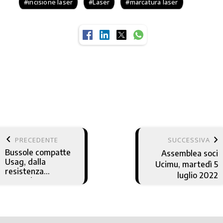
incisione laser
Laser
marcatura laser
keyboard_arrow_left
keyboard_arrow_right
PRECEDENTE
SUCCESSIVA
Bussole compatte
Assemblea soci
Usag, dalla
Ucimu, martedì 5
resistenza
luglio 2022
garantita