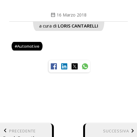
calendar_month
16 Marzo 2018
a cura di
LORIS CANTARELLI
Automotive
keyboard_arrow_left
keyboard_arrow_right
PRECEDENTE
SUCCESSIVA