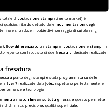
o totale di
costruzione stampi
(time to market) è
i qualsiasi ritardo dettato dalle
movimentazioni degli
nte finale si traduce in obbiettivi non raggiunti sui planning
.
rk flow differenziato
tra
stampi in costruzione
e
stampi in
o reparto con l’acquisto di due
fresatrici
dedicate realizzate
la fresatura
i messa a punto degli stampi è stata programmata su delle
e la
Ever 7
realizzate dalla
Jobs
, rispettano perfettamente le
di performance e tecnologia.
menti a motori lineari su tutti gli assi
, e questo permette
i di dinamica, precisione, qualità superficiale.