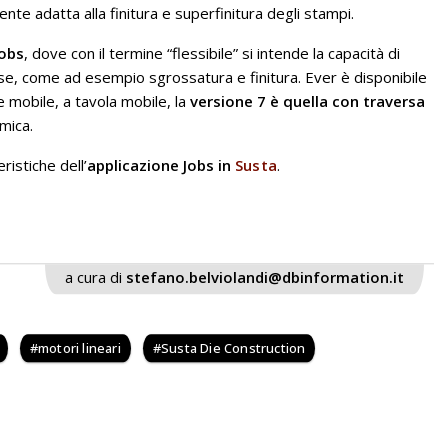
te adatta alla finitura e superfinitura degli stampi.
Jobs
, dove con il termine “flessibile” si intende la capacità di
rse, come ad esempio sgrossatura e finitura. Ever è disponibile
e mobile, a tavola mobile, la
versione 7 è quella con traversa
amica.
istiche dell’
applicazione Jobs in
Susta
.
a cura di
stefano.belviolandi@dbinformation.it
motori lineari
Susta Die Construction