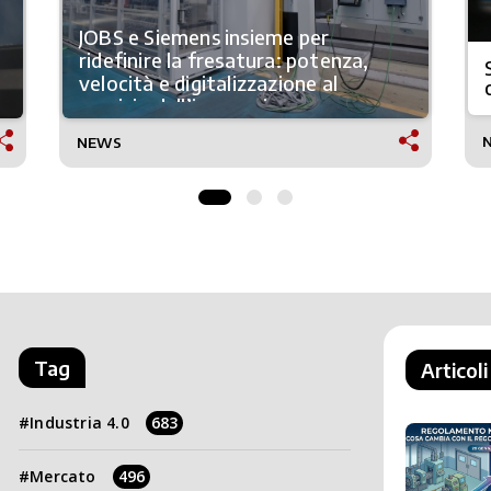
JOBS e Siemens insieme per
ridefinire la fresatura: potenza,
velocità e digitalizzazione al
servizio dell’innovazione
NEWS
Tag
Articoli
Industria 4.0
683
Mercato
496