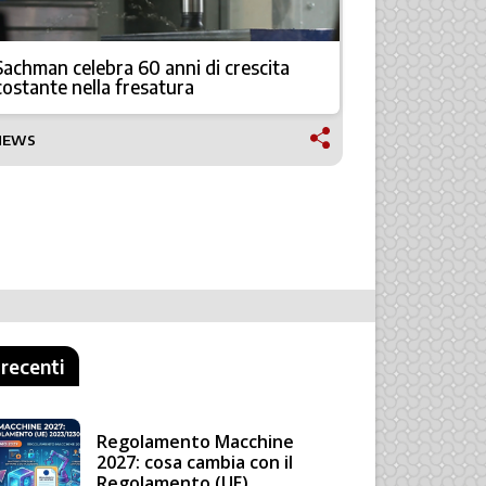
Jobs per 
Sachman celebra 60 anni di crescita
all’insegn
costante nella fresatura
NEWS
NEWS
 recenti
Regolamento Macchine
2027: cosa cambia con il
Regolamento (UE)