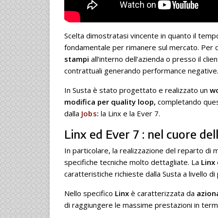
Scelta dimostratasi vincente in quanto il temp
fondamentale per rimanere sul mercato. Per cu
stampi
all’interno dell’azienda o presso il clie
contrattuali generando performance negative
In Susta è stato progettato e realizzato un
wo
modifica per quality loop,
completando quest
dalla
Jobs
:
la Linx e la Ever 7.
Linx ed Ever 7 : nel cuore del
In particolare, la realizzazione del reparto d
specifiche tecniche molto dettagliate. La
Linx
caratteristiche richieste dalla Susta a livello 
Nello specifico
Linx
è caratterizzata da
aziona
di raggiungere le massime prestazioni in termin