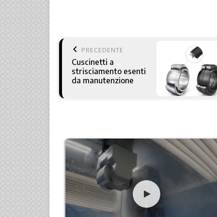
keyboard_arrow_left
PRECEDENTE
Cuscinetti a
strisciamento esenti
da manutenzione