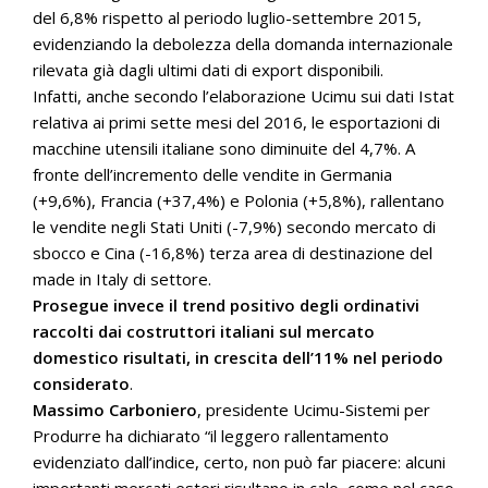
del 6,8% rispetto al periodo luglio-settembre 2015,
evidenziando la debolezza della domanda internazionale
rilevata già dagli ultimi dati di export disponibili.
Infatti, anche secondo l’elaborazione Ucimu sui dati Istat
relativa ai primi sette mesi del 2016, le esportazioni di
macchine utensili italiane sono diminuite del 4,7%. A
fronte dell’incremento delle vendite in Germania
(+9,6%), Francia (+37,4%) e Polonia (+5,8%), rallentano
le vendite negli Stati Uniti (-7,9%) secondo mercato di
sbocco e Cina (-16,8%) terza area di destinazione del
made in Italy di settore.
Prosegue invece il trend positivo degli ordinativi
raccolti dai costruttori italiani sul mercato
domestico risultati, in crescita dell’11% nel periodo
considerato
.
Massimo Carboniero
, presidente Ucimu-Sistemi per
Produrre ha dichiarato “il leggero rallentamento
evidenziato dall’indice, certo, non può far piacere: alcuni
importanti mercati esteri risultano in calo, come nel caso