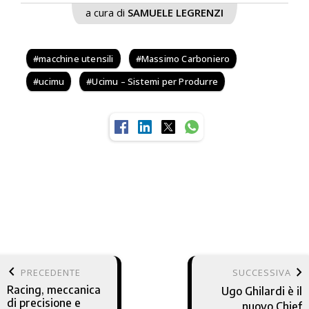
a cura di
SAMUELE LEGRENZI
macchine utensili
Massimo Carboniero
ucimu
Ucimu – Sistemi per Produrre
keyboard_arrow_left
keyboard_arrow_right
PRECEDENTE
SUCCESSIVA
Racing, meccanica
Ugo Ghilardi è il
di precisione e
nuovo Chief