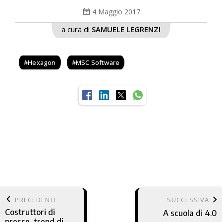
calendar_month
4 Maggio 2017
a cura di
SAMUELE LEGRENZI
Hexagon
MSC Software
keyboard_arrow_left
keyboard_arrow_right
PRECEDENTE
SUCCESSIVA
Costruttori di
A scuola di 4.0
presse, trend di