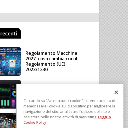
 recenti
Regolamento Macchine
2027: cosa cambia con il
Regolamento (UE)
2023/1230
Schneider Electric, una
piattaforma di intelligenza
in cloud
Cliccando su “Accetta tutti i cookie”, l'utente accetta di
memorizzare i cookie sul dispositivo per migliorare la
navigazione del sito, analizzare l'utilizzo del sito e
assistere nelle nostre attività di marketing.
Leggi la
Sicurezza e conformità, 5
Cookie Policy
consigli verso il nuovo