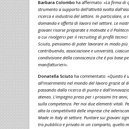
Barbara Colombo
ha affermato:
«La firma di
strumento a supporto dell’attività svolta dall’a
ricerca e industria del settore. In particolare, a
domanda e offerta di lavoro nel settore. Le nostr
giovani risorse preparate e motivate e il Polite
a cui rivolgerci per il recruiting di profili tecnic
Sciuto, pensiamo di poter lavorare in modo più f
contribuendo, associazione e università, ciascun
condivisione della conoscenza che è poi base per 
manifatturieri».
Donatella Sciuto
ha commentato:
«Questo è u
all’inserimento nel mondo del lavoro grazie al d
passando dalla ricerca di punta e dall’innovaz
ateneo. L’impegno preso per i prossimi tre anni,
sulla competenza. Per noi due elementi vitali. P
alta la competitività delle imprese che aderisc
Made in Italy di settore. Puntare sui giovani signi
tra pubblico e privato in un comparto, quello m