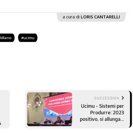
a cura di
LORIS CANTARELLI
i Mlano
ucimu
keyboard_arrow_right
SUCCESSIVA
Ucimu - Sistemi per
Produrre: 2023
positivo, si allunga il
trend favorevole