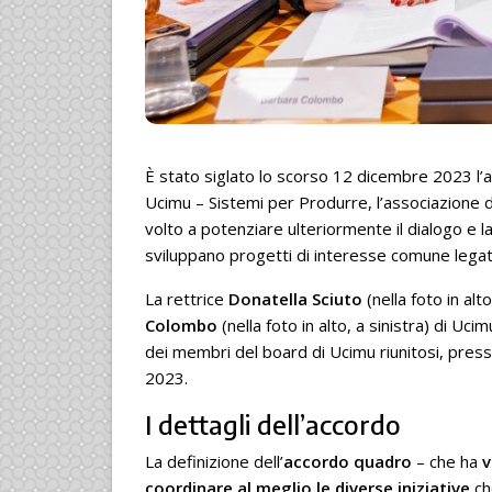
È stato siglato lo scorso 12 dicembre 2023 l’ac
Ucimu – Sistemi per Produrre, l’associazione de
volto a potenziare ulteriormente il dialogo e 
sviluppano progetti di interesse comune legati
La rettrice
Donatella Sciuto
(nella foto in alt
Colombo
(nella foto in alto, a sinistra) di U
dei membri del board di Ucimu riunitosi, presso
2023.
I dettagli dell’accordo
La definizione dell’
accordo quadro
– che ha
v
coordinare al meglio le diverse iniziative
ch