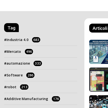
Tag
Articoli
Industria 4.0
683
Mercato
496
automazione
333
Software
286
robot
213
Additive Manufacturing
176