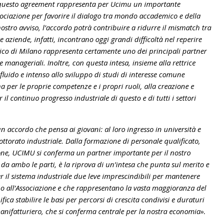
 questo agreement rappresenta per Ucimu un importante
ssociazione per favorire il dialogo tra mondo accademico e della
 nostro avviso, l’accordo potrà contribuire a ridurre il mismatch tra
e aziende, infatti, incontrano oggi grandi difficoltà nel reperire
cnico di Milano rappresenta certamente uno dei principali partner
i e manageriali. Inoltre, con questa intesa, insieme alla rettrice
luido e intenso allo sviluppo di studi di interesse comune
a per le proprie competenze e i propri ruoli, alla creazione e
il continuo progresso industriale di questo e di tutti i settori
n accordo che pensa ai giovani: al loro ingresso in università e
ottorato industriale. Dalla formazione di personale qualificato,
ione, UCIMU si conferma un partner importante per il nostro
 da ambo le parti, è la riprova di un’intesa che punta sul merito e
er il sistema industriale due leve imprescindibili per mantenere
ono all’Associazione e che rappresentano la vasta maggioranza del
fica stabilire le basi per percorsi di crescita condivisi e duraturi
anifatturiero, che si conferma centrale per la nostra economia».