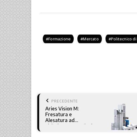
Formazione
Mercato
Politecnico d
keyboard_arrow_left
PRECEDENTE
Aries Vision M:
Fresatura e
Alesatura ad
altissime prestazioni