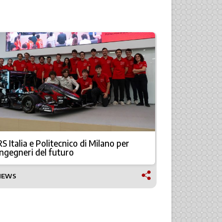
RS Italia e Politecnico di Milano per
Assemblea
ingegneri del futuro
in timida r
NEWS
ECONOMIA