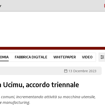
r
OMIA
FABBRICA DIGITALE
WHITEPAPER
VIDEO
calendar_today
13 Dicembre 2023
n Ucimu, accordo triennale
ve comuni, incrementando attività su macchina utensile,
ve manufacturing.