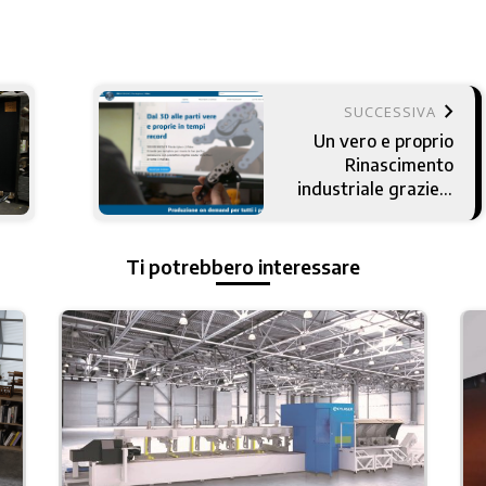
keyboard_arrow_right
SUCCESSIVA
Un vero e proprio
Rinascimento
industriale grazie a
3DExperience
Marketplace
Ti potrebbero interessare