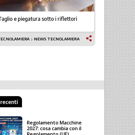
Taglio e piegatura sotto i riflettori
Il laser pr
2023
TECNOLAMIERA
NEWS TECNOLAMIERA
TECNOLAMI
❯
 recenti
Regolamento Macchine
2027: cosa cambia con il
Regolamento (UE)