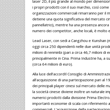
laser 2D, il più grande al mondo per dimension
i propri prodotti con il suo marchio, così come
organizzazioni commerciali rimarranno per il 
detiene una quota significativa del mercato ci
pannellatrici), mentre ha una presenza ancora 
numero dei competitor, anche locali, è molto e
Lead Laser, con sedi a Cangzhou e Kunshan (ne
oggi circa 250 dipendenti nelle due unità produ
milioni di renminbi (pari a circa 46,7 milioni di
principalmente in Cina. Prima Industrie ha, a su
(circa 64 milioni di euro).
Alla luce dell’accordIl Consiglio di Amministraz
all’acquisizione di una partecipazione pari a
dei principali player cinesi sul mercato delle m
la società cinese diviene inoltre un naturale im
numerici prodotti dalla divisione Prima Electro
importanti economie di scala con riferimento a
commerciali. L’acquisizione della partecipazio