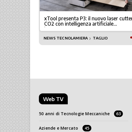
xTool presenta P3: il nuovo laser cutte
te laser
CO2 con intelligenza artificiale
integrata
I
NEWS TECNOLAMIERA
TAGLIO
❯
Web TV
50 anni di Tecnologie Meccaniche
63
Aziende e Mercato
45