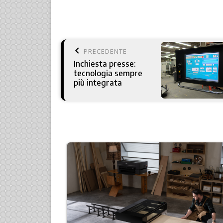
keyboard_arrow_left
PRECEDENTE
Inchiesta presse:
tecnologia sempre
più integrata