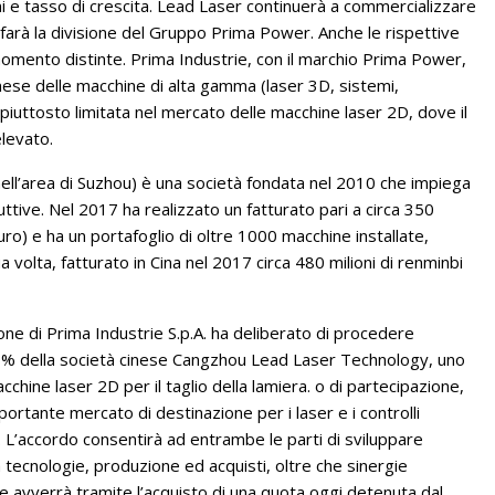
i e tasso di crescita. Lead Laser continuerà a commercializzare
 farà la divisione del Gruppo Prima Power. Anche le rispettive
momento distinte. Prima Industrie, con il marchio Prima Power,
nese delle macchine di alta gamma (laser 3D, sistemi,
piuttosto limitata nel mercato delle macchine laser 2D, dove il
levato.
ll’area di Suzhou) è una società fondata nel 2010 che impiega
ttive. Nel 2017 ha realizzato un fatturato pari a circa 350
 euro) e ha un portafoglio di oltre 1000 macchine installate,
a volta, fatturato in Cina nel 2017 circa 480 milioni di renminbi
ione di Prima Industrie S.p.A. ha deliberato di procedere
l 19% della società cinese Cangzhou Lead Laser Technology, uno
acchine laser 2D per il taglio della lamiera. o di partecipazione,
portante mercato di destinazione per i laser e i controlli
. L’accordo consentirà ad entrambe le parti di sviluppare
 tecnologie, produzione ed acquisti, oltre che sinergie
ne avverrà tramite l’acquisto di una quota oggi detenuta dal