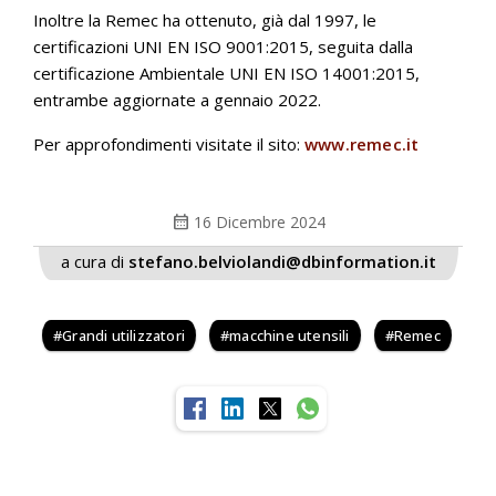
Inoltre la Remec ha ottenuto, già dal 1997, le
certificazioni UNI EN ISO 9001:2015, seguita dalla
certificazione Ambientale UNI EN ISO 14001:2015,
entrambe aggiornate a gennaio 2022.
Per approfondimenti visitate il sito:
www.remec.it
calendar_month
16 Dicembre 2024
a cura di
stefano.belviolandi@dbinformation.it
Grandi utilizzatori
macchine utensili
Remec