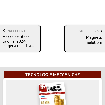
keyboard_arrow_left
keyboard_arrow_right
PRECEDENTE
SUCCESSIVA
Macchine utensili:
Magnetic
calo nel 2024,
Solutions
leggera crescita
nel 2025
TECNOLOGIE MECCANICHE