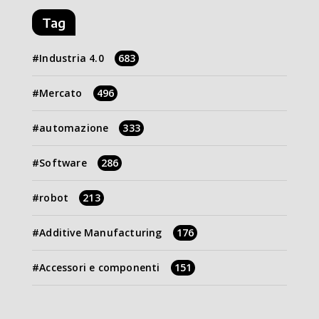
Tag
Industria 4.0
683
Mercato
496
automazione
333
Software
286
robot
213
Additive Manufacturing
176
Accessori e componenti
151