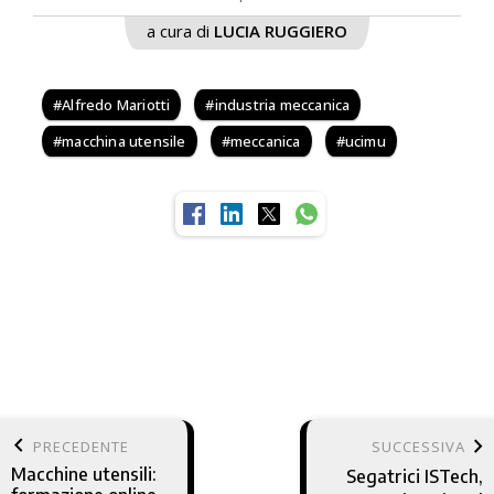
a cura di
LUCIA RUGGIERO
Alfredo Mariotti
industria meccanica
macchina utensile
meccanica
ucimu
keyboard_arrow_left
keyboard_arrow_right
PRECEDENTE
SUCCESSIVA
Macchine utensili:
Segatrici ISTech,