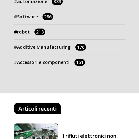
automazione
333
Software
286
robot
213
Additive Manufacturing
176
Accessori e componenti
151
Articoli recenti
I rifiuti elettronici non