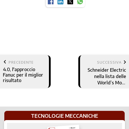
keyboard_arrow_left
keyboard_arrow_right
PRECEDENTE
SUCCESSIVA
4.0, l'approccio
Schneider Electric
Fanuc per il miglior
nella lista delle
risultato
World’s Most
Admired
Companies 2018 di
“Fortune“
TECNOLOGIE MECCANICHE