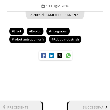
calendar_month
13 Luglio 2016
a cura di
SAMUELE LEGRENZI
Efort
Evolut
integratori
robot antropomorfi
Robot industriali
keyboard_arrow_left
keyboard_arrow_right
PRECEDENTE
SUCCESSIVA