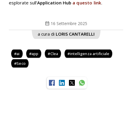
esplorate sull’
Application Hub
a questo link
.
calendar_month
16 Settembre 2025
a cura di
LORIS CANTARELLI
ai
app
Clea
intelligenza artificiale
Seco