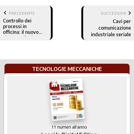
keyboard_arrow_left
keyboard_arrow_right
PRECEDENTE
SUCCESSIVA
Controllo dei
Cavi per
processi in
comunicazione
officina: il nuovo
industriale seriale
sistema di misura
Equator–X 500 di
Renishaw
TECNOLOGIE MECCANICHE
11 numeri all'anno