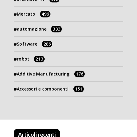
Mercato
496
automazione
333
Software
286
robot
213
Additive Manufacturing
176
Accessori e componenti
151
Articoli recenti