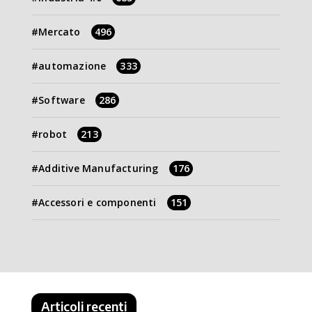
Mercato
496
automazione
333
Software
286
robot
213
Additive Manufacturing
176
Accessori e componenti
151
Articoli recenti