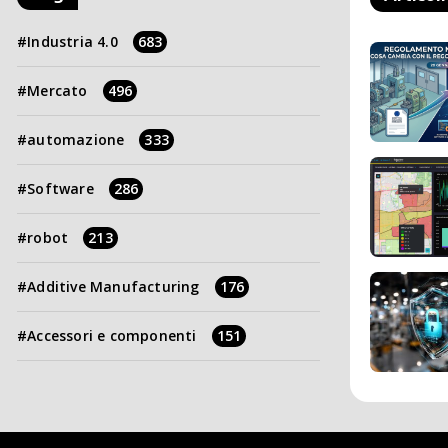
Industria 4.0
683
Mercato
496
automazione
333
Software
286
robot
213
Additive Manufacturing
176
Accessori e componenti
151