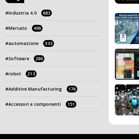
Industria 4.0
683
Mercato
496
automazione
333
Software
286
robot
213
Additive Manufacturing
176
Accessori e componenti
151