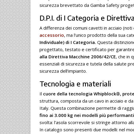
sicurezza brevettato da Gamba Safety progettat
D.P.I. di I Categoria e Diretti
A differenza dei comuni cavetti in acciaio (not
accessorio
, ma l’unico prodotto della sua ca
Individuale) di I Categoria.
Questa distinzione 
progettato, testato e certificato per garantire
alla Direttiva Macchine 2006/42/CE
, che in 
essenziali di sicurezza e tutela della salute pre
sicurezza dell’impianto.
Tecnologia e materiali
Il
cuore della tecnologia Whipblock®, prote
struttura, composta da un cavo in acciaio e d
Italy. Questa combinazione permette di raggiu
fino ai 3.000 kg nei modelli più performant
svolta: l’asola scorrevole si stringe attorno a
In catalogo sono presenti due modelli: nel mo