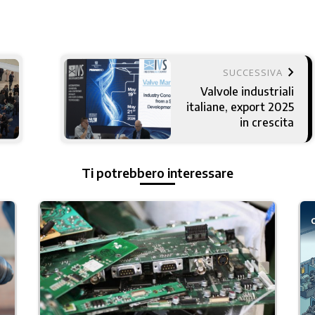
keyboard_arrow_right
SUCCESSIVA
Valvole industriali
italiane, export 2025
in crescita
Ti potrebbero interessare