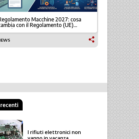
Regolamento Macchine 2027: cosa
Sicurezza e
cambia con il Regolamento (UE)
il nuovo 
2023/1230
NEWS
NEWS
 recenti
I rifiuti elettronici non
vanno in vacanza