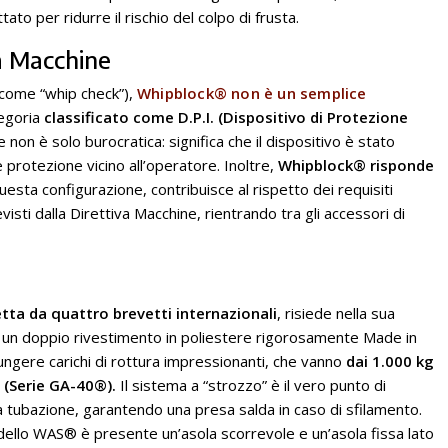
o per ridurre il rischio del colpo di frusta.
va Macchine
i come “whip check”),
Whipblock® non è un semplice
tegoria
classificato come D.P.I. (Dispositivo di Protezione
non è solo burocratica: significa che il dispositivo è stato
 protezione vicino all’operatore. Inoltre,
Whipblock® risponde
questa configurazione, contribuisce al rispetto dei requisiti
visti dalla Direttiva Macchine, rientrando tra gli accessori di
tta da quattro brevetti internazionali
, risiede nella sua
a un doppio rivestimento in poliestere rigorosamente Made in
ngere carichi di rottura impressionanti, che vanno
dai 1.000 kg
i (Serie GA-40®).
Il sistema a “strozzo” è il vero punto di
lla tubazione, garantendo una presa salda in caso di sfilamento.
dello WAS® è presente un’asola scorrevole e un’asola fissa lato