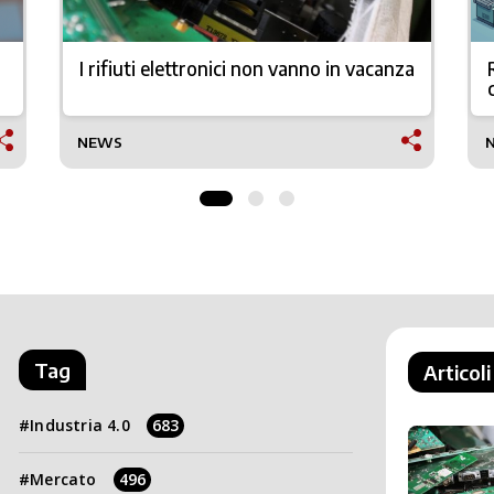
I rifiuti elettronici non vanno in vacanza
NEWS
Tag
Articoli
Industria 4.0
683
Mercato
496