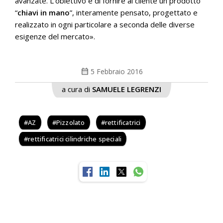
avanzate. L’obiettivo è di fornire al cliente un prodotto
“
chiavi in mano
”, interamente pensato, progettato e
realizzato in ogni particolare a seconda delle diverse
esigenze del mercato».
calendar_month
5 Febbraio 2016
a cura di
SAMUELE LEGRENZI
AZ
Pizzolato
rettificatrici
rettificatrici cilindriche speciali