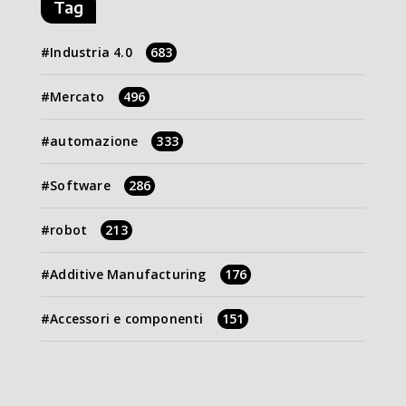
Tag
Industria 4.0
683
Mercato
496
automazione
333
Software
286
robot
213
Additive Manufacturing
176
Accessori e componenti
151