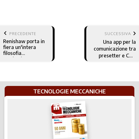
keyboard_arrow_left
keyboard_arrow_right
PRECEDENTE
SUCCESSIVA
Renishaw porta in
Una app per la
fiera un'intera
comunicazione tra
filosofia
presetter e CNC
produttiva
Okuma
TECNOLOGIE MECCANICHE