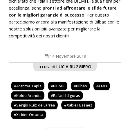
dichiarato che «sia il settore che BIEMH, la sua fiera per
eccellenza, sono
pronti ad affrontare le sfide future
con le migliori garanzie di successo
. Per questo
partecipiamo ancora alla manifestazione di Bilbao con le
nostre soluzioni più avanzate per migliorare la
competitività dei nostri clienti».
calendar_month
14 Novembre 2019
a cura di
LUCIA RUGGIERO
Arantxa Tapia
BIEMH
Bilbao
EMO
Koldo Arandia
Rafael Id'goras
Sergio Ruiz de Larrea
Xabier Basaez
Xabier Ortueta