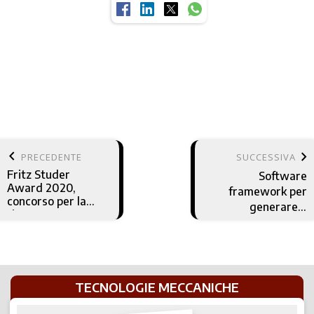
keyboard_arrow_left
keyboard_arrow_right
PRECEDENTE
SUCCESSIVA
Fritz Studer
Software
Award 2020,
framework per
concorso per la
generare e
ricerca
testare nei CNC i
programmi pezzo
ISO offline
TECNOLOGIE MECCANICHE