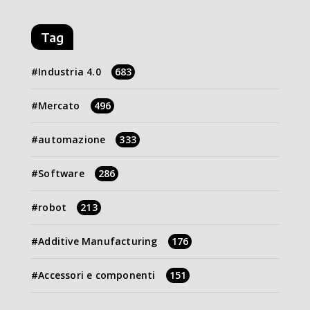
Tag
Industria 4.0
683
Mercato
496
automazione
333
Software
286
robot
213
Additive Manufacturing
176
Accessori e componenti
151