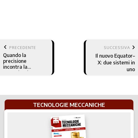
keyboard_arrow_left
keyboard_arrow_right
PRECEDENTE
SUCCESSIVA
Quando la
Il nuovo Equator–
precisione
X: due sistemi in
incontra la
uno
comunicazione
intelligente
TECNOLOGIE MECCANICHE