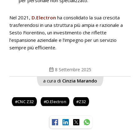
per personale non specializzato.
Nel 2021,
D.Electron
ha consolidato la sua crescita
trasferendosi in una struttura più ampia e razionale a
Sesto Fiorentino, un investimento che riflette
l’espansione aziendale e l’impegno per un servizio
sempre più efficiente.
calendar_month
8 Settembre 2025
a cura di
Cinzia Marando
CNC Z32
D.Electron
Z32