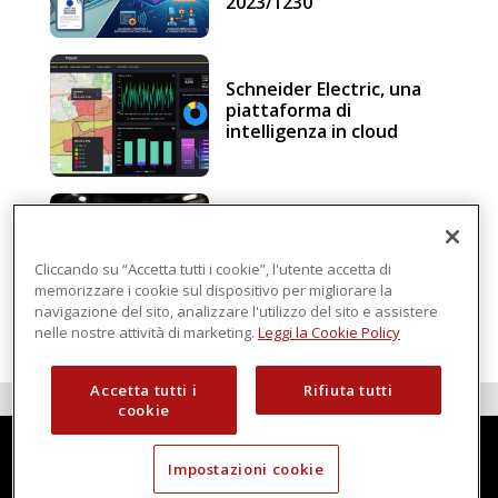
2023/1230
Schneider Electric, una
piattaforma di
intelligenza in cloud
Sicurezza e conformità, 5
consigli verso il nuovo
Regolamento macchine
Cliccando su “Accetta tutti i cookie”, l'utente accetta di
memorizzare i cookie sul dispositivo per migliorare la
navigazione del sito, analizzare l'utilizzo del sito e assistere
nelle nostre attività di marketing.
Leggi la Cookie Policy
Accetta tutti i
Rifiuta tutti
cookie
Impostazioni cookie