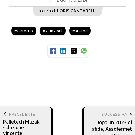
a cura di
LORIS CANTARELLI
Getecno
giunzioni
Ruland
keyboard_arrow_left
keyboard_arrow_right
PRECEDENTE
SUCCESSIVA
Palletech Mazak:
Dopo un 2023 di
soluzione
sfide, Assofermet
vincente!