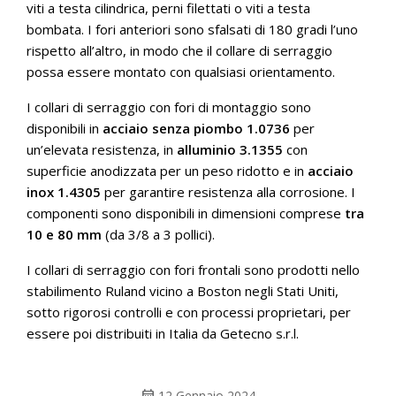
viti a testa cilindrica, perni filettati o viti a testa
bombata. I fori anteriori sono sfalsati di 180 gradi l’uno
rispetto all’altro, in modo che il collare di serraggio
possa essere montato con qualsiasi orientamento.
I collari di serraggio con fori di montaggio sono
disponibili in
acciaio senza piombo 1.0736
per
un’elevata resistenza, in
alluminio 3.1355
con
superficie anodizzata per un peso ridotto e in
acciaio
inox 1.4305
per garantire resistenza alla corrosione. I
componenti sono disponibili in dimensioni comprese
tra
10 e 80 mm
(da 3/8 a 3 pollici).
I collari di serraggio con fori frontali sono prodotti nello
stabilimento Ruland vicino a Boston negli Stati Uniti,
sotto rigorosi controlli e con processi proprietari, per
essere poi distribuiti in Italia da Getecno s.r.l.
calendar_month
12 Gennaio 2024