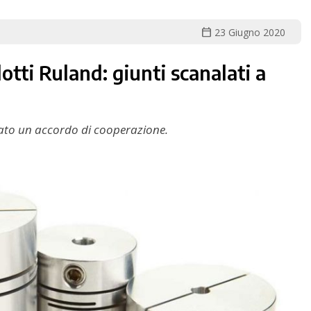
calendar_today
23 Giugno 2020
tti Ruland: giunti scanalati a
ato un accordo di cooperazione.