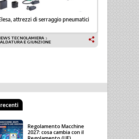
Elesa, attrezzi di serraggio pneumatici
Da R+W giu
NEWS TECNOLAMIERA
❯
TECNOLAMI
SALDATURA E GIUNZIONE
 recenti
Regolamento Macchine
2027: cosa cambia con il
Regolamento (UE)