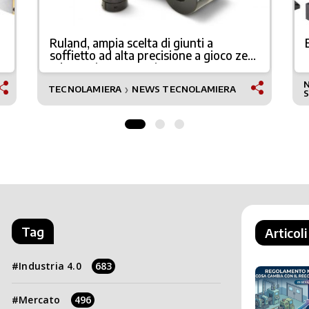
a
Ruland, ampia scelta di giunti a
soffietto ad alta precisione a gioco zero
ed esenti manutenzione
TECNOLAMIERA
NEWS TECNOLAMIERA
❯
Tag
Articoli
Industria 4.0
683
Mercato
496