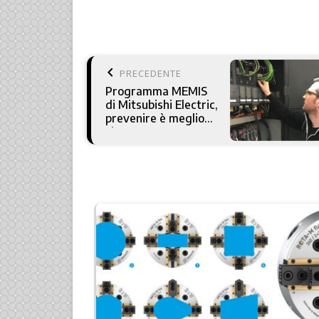
keyboard_arrow_left
PRECEDENTE
Programma MEMIS
di Mitsubishi Electric,
prevenire è meglio
che curare