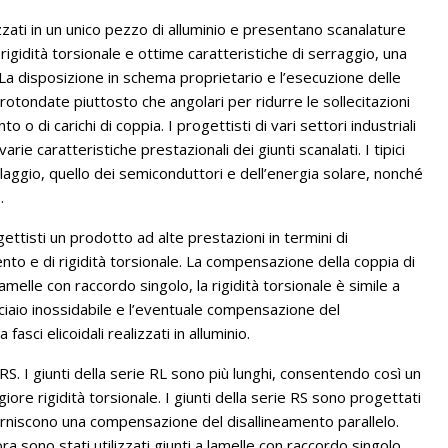
izzati in un unico pezzo di alluminio e presentano scanalature
igidità torsionale e ottime caratteristiche di serraggio, una
. La disposizione in schema proprietario e l’esecuzione delle
otondate piuttosto che angolari per ridurre le sollecitazioni
 o di carichi di coppia. I progettisti di vari settori industriali
e caratteristiche prestazionali dei giunti scanalati. I tipici
llaggio, quello dei semiconduttori e dell’energia solare, nonché
.
gettisti un prodotto ad alte prestazioni in termini di
to e di rigidità torsionale. La compensazione della coppia di
amelle con raccordo singolo, la rigidità torsionale è simile a
n acciaio inossidabile e l’eventuale compensazione del
sci elicoidali realizzati in alluminio.
RS. I giunti della serie RL sono più lunghi, consentendo così un
re rigidità torsionale. I giunti della serie RS sono progettati
 forniscono una compensazione del disallineamento parallelo.
ora sono stati utilizzati giunti a lamelle con raccordo singolo.