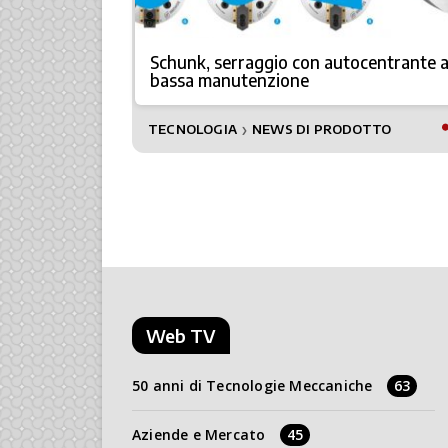
alter
Schunk, serraggio con autocentrante 
gia
bassa manutenzione
AMIERA
TECNOLOGIA
NEWS DI PRODOTTO
❯
Web TV
50 anni di Tecnologie Meccaniche
63
Aziende e Mercato
45