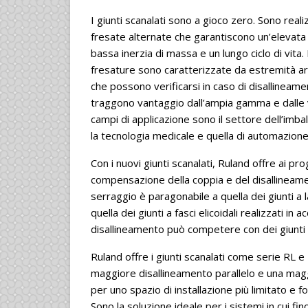
I giunti scanalati sono a gioco zero. Sono real
fresate alternate che garantiscono un’elevata r
bassa inerzia di massa e un lungo ciclo di vita
fresature sono caratterizzate da estremità arr
che possono verificarsi in caso di disallineamento
traggono vantaggio dall’ampia gamma e dalle vari
campi di applicazione sono il settore dell’imba
la tecnologia medicale e quella di automazione
Con i nuovi giunti scanalati, Ruland offre ai pro
compensazione della coppia e del disallineamen
serraggio è paragonabile a quella dei giunti a l
quella dei giunti a fasci elicoidali realizzati i
disallineamento può competere con dei giunti a fa
Ruland offre i giunti scanalati come serie RL e 
maggiore disallineamento parallelo e una maggio
per uno spazio di installazione più limitato e
Sono la soluzione ideale per i sistemi in cui fin