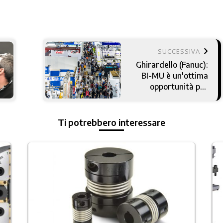
keyboard_arrow_right
SUCCESSIVA
Ghirardello (Fanuc):
BI-MU è un'ottima
opportunità per
ripartire
Ti potrebbero interessare