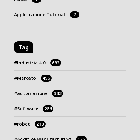
Applicazioni e Tutorial
7
Tag
Industria 4.0
683
Mercato
496
automazione
333
Software
286
robot
213
Additive Manufacturing
176