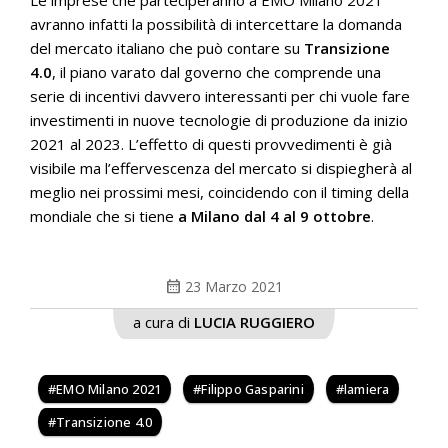
Le imprese che parteciperanno a EMO Milano 2021
avranno infatti la possibilità di intercettare la domanda
del mercato italiano che può contare su
Transizione
4.0
, il piano varato dal governo che comprende una
serie di incentivi davvero interessanti per chi vuole fare
investimenti in nuove tecnologie di produzione da inizio
2021 al 2023. L’effetto di questi provvedimenti è già
visibile ma l’effervescenza del mercato si dispiegherà al
meglio nei prossimi mesi, coincidendo con il timing della
mondiale che si tiene
a Milano dal 4 al 9 ottobre
.
calendar_month
23 Marzo 2021
a cura di
LUCIA RUGGIERO
EMO Milano 2021
Filippo Gasparini
lamiera
Transizione 4.0