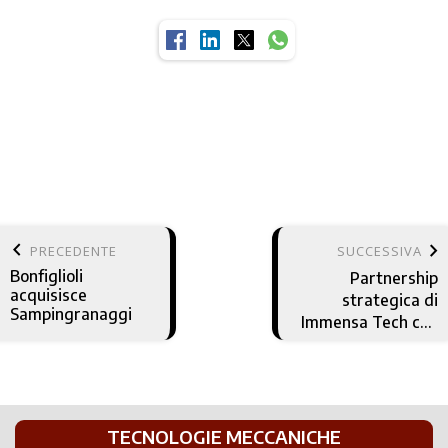
keyboard_arrow_left
keyboard_arrow_right
PRECEDENTE
SUCCESSIVA
Bonfiglioli
Partnership
acquisisce
strategica di
Sampingranaggi
Immensa Tech con
Sandvik e Beamit
per Medio Oriente
Nord Africa
TECNOLOGIE MECCANICHE