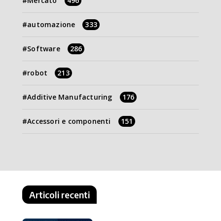
Mercato
496
automazione
333
Software
286
robot
213
Additive Manufacturing
176
Accessori e componenti
151
Articoli recenti