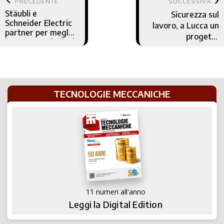
keyboard_arrow_left
keyboard_arrow_right
PRECEDENTE
SUCCESSIVA
Stäubli e
Sicurezza sul
Schneider Electric
lavoro, a Lucca un
partner per meglio
progetto
integrare soluzioni
innovativo basato
robotiche ed
sull’intelligenza
EcoStruxure
artificiale
Machine
TECNOLOGIE MECCANICHE
11 numeri all'anno
Leggi la Digital Edition